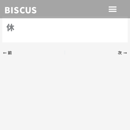
内
BISCUS
容
を
休
ス
キ
ッ
プ
前
次