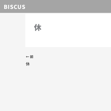
内
BISCUS
容
を
ス
休
キ
ッ
プ
前
休